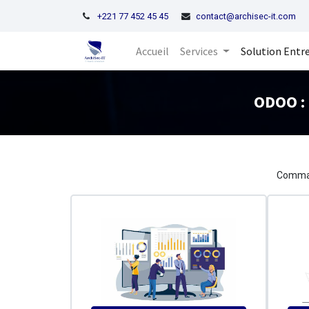
+221 77 452 45 45
contact@archisec-it.com
Accueil
Services
Solution Entr
ODOO : 
Comman